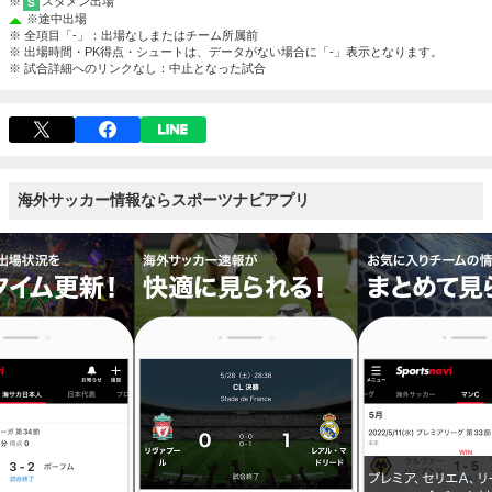
※
スタメン出場
S
※
途中出場
※ 全項目「-」：出場なしまたはチーム所属前
※ 出場時間・PK得点・シュートは、データがない場合に「-」表示となります。
※ 試合詳細へのリンクなし：中止となった試合
海外サッカー情報ならスポーツナビアプリ