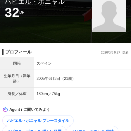
ハビエル・ボニャル
32
DF
プロフィール
2026/8/5 9:27
国籍
スペイン
生年月日（満年
2005年6月3日（21歳）
齢）
身長／体重
180cm／75kg
Agent i に聞いてみよう
ハビエル・ボニャル プレースタイル