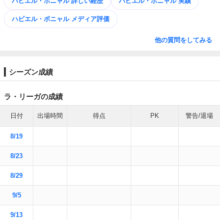
ハビエル・ボニャル 詳しい経歴
ハビエル・ボニャル 実績
ハビエル・ボニャル メディア評価
他の質問をしてみる
シーズン成績
ラ・リーガの成績
日付
出場時間
得点
PK
警告/退場
8/19
8/23
8/29
9/5
9/13