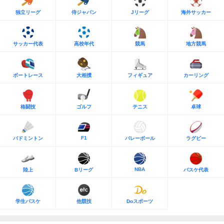
独立リーグ
侍ジャパン
Jリーグ
海外サッカー
サッカー代表
高校年代
競馬
地方競馬
ボートレース
大相撲
フィギュア
カーリング
格闘技
ゴルフ
テニス
卓球
F1
バドミントン
バレーボール
ラグビー
NBA
陸上
Bリーグ
バスケ代表
学生バスケ
他競技
Doスポーツ