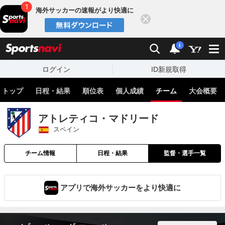
海外サッカーの速報がより快適に
閉じる
スポーツナビ
検索
通知
i
ログイン
ID新規取得
トップ
日程・結果
順位表
個人成績
チーム
大会概要
アトレティコ・マドリード
スペイン
チーム情報
日程・結果
監督・選手一覧
アプリで海外サッカーをより快適に