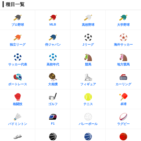
種目一覧
MLB
プロ野球
高校野球
大学野球
独立リーグ
侍ジャパン
Jリーグ
海外サッカー
サッカー代表
高校年代
競馬
地方競馬
ボートレース
大相撲
フィギュア
カーリング
格闘技
ゴルフ
テニス
卓球
F1
バドミントン
バレーボール
ラグビー