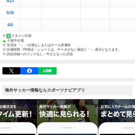
5/23
5/30
6/6
※
スタメン出場
S
※
途中出場
※ 全項目「-」：出場なしまたはチーム所属前
※ 出場時間・PK得点・シュートは、データがない場合に「-」表示となります。
※ 試合詳細へのリンクなし：中止となった試合
海外サッカー情報ならスポーツナビアプリ