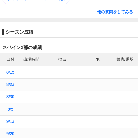
他の質問をしてみる
シーズン成績
スペイン2部の成績
日付
出場時間
得点
PK
警告/退場
8/15
8/23
8/30
9/5
9/13
9/20