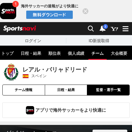
海外サッカーの速報がより快適に
閉じる
スポーツナビ
検索
通知
i
ログイン
ID新規取得
トップ
日程・結果
順位表
個人成績
チーム
大会概要
レアル・バリャドリード
スペイン
チーム情報
日程・結果
監督・選手一覧
アプリで海外サッカーをより快適に