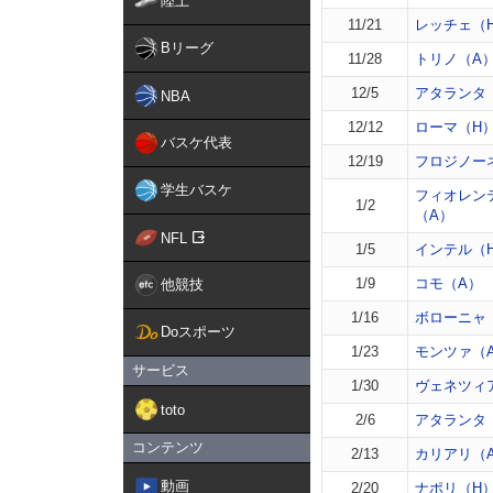
陸上
11/21
レッチェ（
Bリーグ
11/28
トリノ（A
12/5
アタランタ
NBA
12/12
ローマ（H
バスケ代表
12/19
フロジノー
学生バスケ
フィオレン
1/2
（A）
NFL
1/5
インテル（
1/9
コモ（A）
他競技
1/16
ボローニャ
Doスポーツ
1/23
モンツァ（
サービス
1/30
ヴェネツィ
toto
2/6
アタランタ
コンテンツ
2/13
カリアリ（
動画
2/20
ナポリ（H