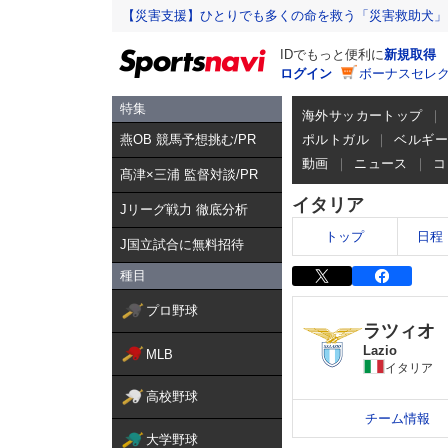
【災害支援】ひとりでも多くの命を救う「災害救助犬」
IDでもっと便利に
新規取得
ログイン
ボーナスセレク
特集
海外サッカートップ
燕OB 競馬予想挑む/PR
ポルトガル
ベルギ
動画
ニュース
コ
髙津×三浦 監督対談/PR
イタリア
Jリーグ戦力 徹底分析
トップ
日程
J国立試合に無料招待
種目
プロ野球
ラツィオ
Lazio
MLB
イタリア
高校野球
チーム情報
大学野球