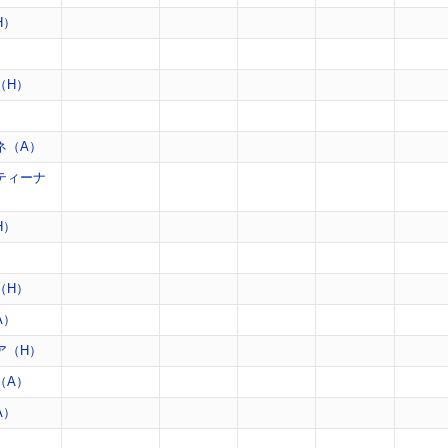
H）
）
（H）
）
ネ（A）
ティーナ
H）
（H）
A）
ア（H）
（A）
A）
）