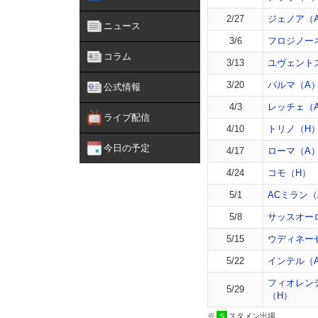
2/27
ジェノア（
ニュース
3/6
フロジノー
コラム
3/13
ユヴェント
3/20
パルマ（A
公式情報
4/3
レッチェ（
ライブ配信
4/10
トリノ（H
今日の予定
4/17
ローマ（A
4/24
コモ（H）
5/1
ACミラン（
5/8
サッスオー
5/15
ウディネー
5/22
インテル（
フィオレン
5/29
（H）
※
スタメン出場