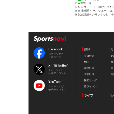
※
途中出場
※ 全項目「-」：出場なしまた
※ 出場時間・PK・シュートは
※ 試合詳細へのリンクなし：
Facebook
野球
サ
スポーツナビ
プロ野球
J
公式ページ
MLB
海
X（旧Twitter）
高校野球
サ
スポーツナビ
公式アカウント
大学野球
高
独立リーグ
YouTube
スポーツナビ
侍ジャパン
公式チャンネル
ライブ
to