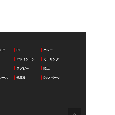
ュア
F1
バレー
バドミントン
カーリング
ラグビー
陸上
レース
他競技
Doスポーツ