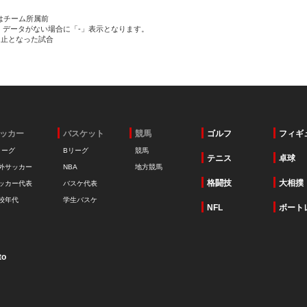
はチーム所属前
、データがない場合に「-」表示となります。
中止となった試合
ッカー
バスケット
競馬
ゴルフ
フィギ
リーグ
Bリーグ
競馬
テニス
卓球
外サッカー
NBA
地方競馬
格闘技
大相撲
ッカー代表
バスケ代表
校年代
学生バスケ
NFL
ボート
to