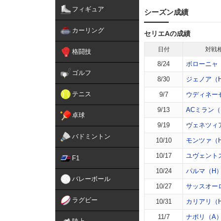
フィギュア
シーズン成績
カーリング
セリエAの成績
日付
対戦
格闘技
8/24
ボローニャ
ゴルフ
8/30
ジェノア（
テニス
9/7
ウディネー
9/13
ACミラン（
卓球
9/19
ヴェネツィ
バドミントン
10/10
モンツァ（
10/17
ユヴェント
F1
10/24
パルマ（H
バレーボール
10/27
サッスオー
ラグビー
10/31
カリアリ（
11/7
ナポリ（A