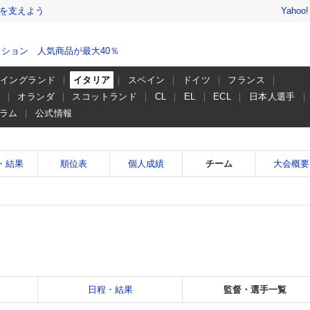
を支えよう
Yahoo
ション 人気商品が最大40％
イングランド
イタリア
スペイン
ドイツ
フランス
ー
オランダ
スコットランド
CL
EL
ECL
日本人選手
ラム
公式情報
・結果
順位表
個人成績
チーム
大会概要
日程・結果
監督・選手一覧