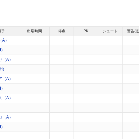
相手
出場時間
得点
PK
シュート
警告/
（A）
H）
ゼ（A）
H）
ア（A）
H）
ス（A）
）
ロ（A）
H）
）