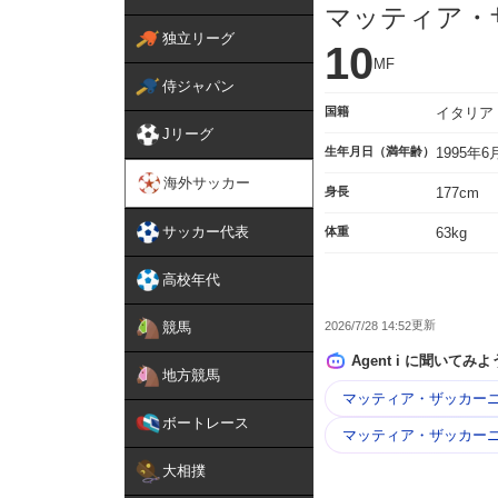
マッティア・
独立リーグ
10
MF
侍ジャパン
国籍
イタリア
Jリーグ
生年月日（満年齢）
1995年
海外サッカー
身長
177cm
サッカー代表
体重
63kg
高校年代
2026/7/28 14:52
競馬
Agent i に聞いてみよ
地方競馬
マッティア・ザッカーニ
ボートレース
マッティア・ザッカーニ
大相撲