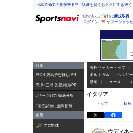
日本で45℃の夏が来る!? 猛暑を賢くおトクに生き抜く
IDでもっと便利に
新規取得
ログイン
ヤフーショッピ
特集
海外サッカートップ
燕OB 競馬予想挑む/PR
ポルトガル
ベルギ
動画
ニュース
コ
髙津×三浦 監督対談/PR
イタリア
Jリーグ戦力 徹底分析
トップ
日程
J国立試合に無料招待
種目
プロ野球
ウディネ