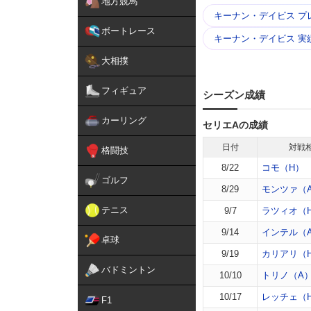
地方競馬
キーナン・デイビス プ
ボートレース
キーナン・デイビス 実
大相撲
フィギュア
シーズン成績
カーリング
セリエAの成績
日付
対戦
格闘技
8/22
コモ（H）
ゴルフ
8/29
モンツァ（
テニス
9/7
ラツィオ（
9/14
インテル（
卓球
9/19
カリアリ（
バドミントン
10/10
トリノ（A
10/17
レッチェ（
F1