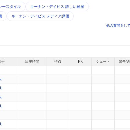
レースタイル
キーナン・デイビス 詳しい経歴
績
キーナン・デイビス メディア評価
他の質問をし
相手
出場時間
得点
PK
シュート
警告/
A）
H）
A）
H）
）
H）