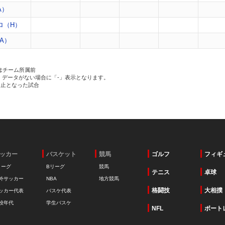
A）
ロ（H）
A）
はチーム所属前
、データがない場合に「-」表示となります。
中止となった試合
ッカー
バスケット
競馬
ゴルフ
フィギ
リーグ
Bリーグ
競馬
テニス
卓球
外サッカー
NBA
地方競馬
格闘技
大相撲
ッカー代表
バスケ代表
校年代
学生バスケ
NFL
ボート