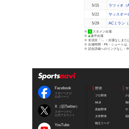
5/15
ラツィオ（
5/22
サッスオー
5/29
ACミラン（
※
スタメン出場
※
途中出場
※ 全項目「-」：出場なしまた
※ 出場時間・PK・シュートは
※ 試合詳細へのリンクなし：
Facebook
野球
サ
スポーツナビ
プロ野球
J
公式ページ
MLB
海
X（旧Twitter）
高校野球
サ
スポーツナビ
公式アカウント
大学野球
高
独立リーグ
YouTube