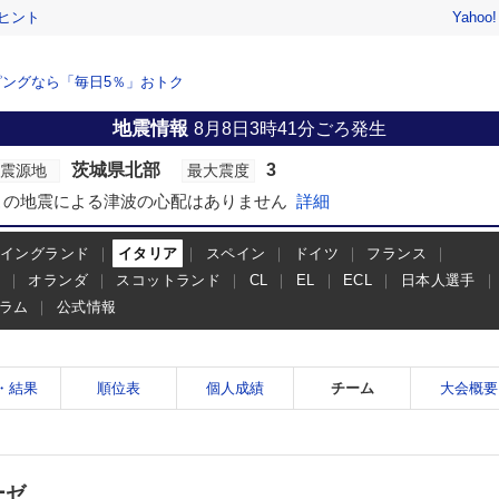
ヒント
Yahoo
ングなら「毎日5％」おトク
地震情報
8月8日3時41分ごろ発生
茨城県北部
3
震源地
最大震度
この地震による津波の心配はありません
詳細
イングランド
イタリア
スペイン
ドイツ
フランス
ー
オランダ
スコットランド
CL
EL
ECL
日本人選手
ラム
公式情報
・結果
順位表
個人成績
チーム
大会概要
ーゼ