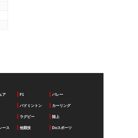
ュア
F1
バレー
バドミントン
カーリング
ラグビー
陸上
レース
他競技
Doスポーツ