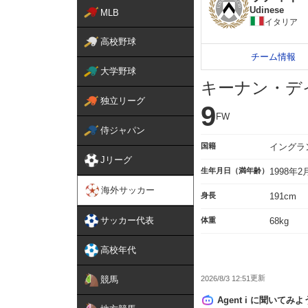
Udinese
MLB
イタリア
高校野球
チーム情報
大学野球
キーナン・デ
独立リーグ
9
FW
侍ジャパン
国籍
イングラ
Jリーグ
生年月日（満年齢）
1998年
海外サッカー
身長
191cm
サッカー代表
体重
68kg
高校年代
2026/8/3 12:51
競馬
Agent i に聞いてみよ