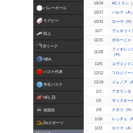
10/24
ACミラン（
バレーボール
10/27
パルマ（A
ラグビー
10/31
ローマ（H
11/7
ヴェネツィ
陸上
11/21
ボローニャ
Bリーグ
フィオレン
11/28
（H）
NBA
12/5
ユヴェント
バスケ代表
12/12
フロジノー
12/19
ジェノア（
学生バスケ
1/2
アタランタ
NFL
1/5
サッスオー
1/9
ナポリ（H
他競技
1/16
レッチェ（
Doスポーツ
1/23
ローマ（A