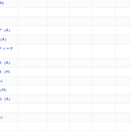
H）
）
）
ア（A）
（A）
ティーナ
ス（A）
ネ（H）
A）
（H）
ロ（A）
）
A）
）