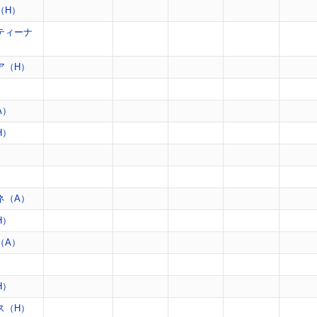
（H）
ティーナ
ア（H）
）
A）
H）
）
ネ（A）
H）
（A）
）
H）
ス（H）