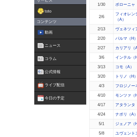
サービス
1/30
ボローニャ
toto
フィオレン
2/6
（A）
コンテンツ
2/13
ヴェネツィ
動画
2/20
パルマ（H
ニュース
2/27
カリアリ（
3/6
インテル（
コラム
3/13
コモ（A）
公式情報
3/20
トリノ（H
ライブ配信
4/3
フロジノー
4/10
モンツァ（
今日の予定
4/17
アタランタ
4/24
ナポリ（A
5/1
ジェノア（
5/8
ユヴェント