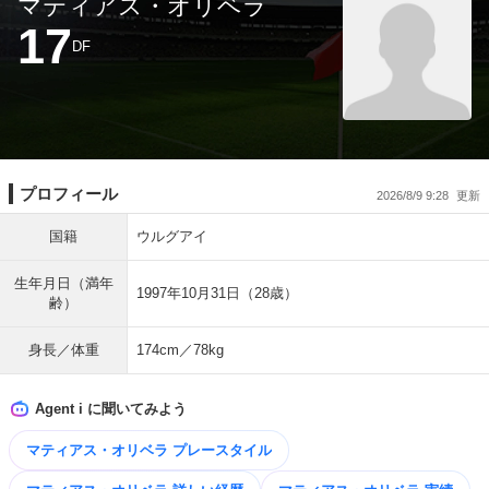
マティアス・オリベラ
17
DF
プロフィール
2026/8/9 9:28
国籍
ウルグアイ
生年月日（満年
1997年10月31日（28歳）
齢）
身長／体重
174cm／78kg
Agent i に聞いてみよう
マティアス・オリベラ プレースタイル