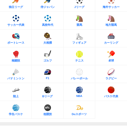
独立リーグ
侍ジャパン
Jリーグ
海外サッカー
サッカー代表
高校年代
競馬
地方競馬
ボートレース
大相撲
フィギュア
カーリング
格闘技
ゴルフ
テニス
卓球
F1
バドミントン
バレーボール
ラグビー
NBA
陸上
Bリーグ
バスケ代表
学生バスケ
他競技
Doスポーツ