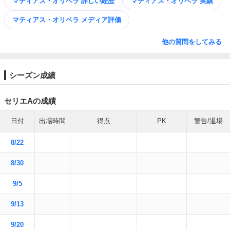
マティアス・オリベラ 詳しい経歴
マティアス・オリベラ 実績
マティアス・オリベラ メディア評価
他の質問をしてみる
シーズン成績
セリエAの成績
日付
出場時間
得点
PK
警告/退場
8/22
8/30
9/5
9/13
9/20