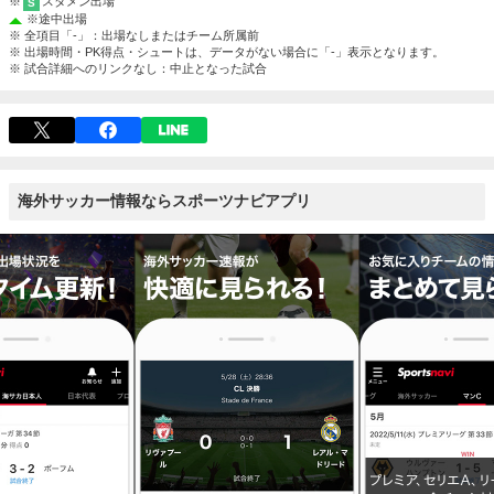
※
スタメン出場
S
※
途中出場
※ 全項目「-」：出場なしまたはチーム所属前
※ 出場時間・PK得点・シュートは、データがない場合に「-」表示となります。
※ 試合詳細へのリンクなし：中止となった試合
海外サッカー情報ならスポーツナビアプリ