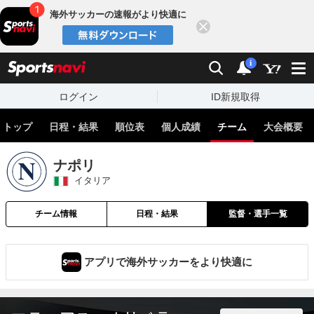
海外サッカーの速報がより快適に
閉じる
スポーツナビ
検索
通知
i
ログイン
ID新規取得
トップ
日程・結果
順位表
個人成績
チーム
大会概要
ナポリ
イタリア
チーム情報
日程・結果
監督・選手一覧
アプリで海外サッカーをより快適に