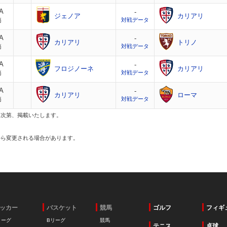
A
-
ジェノア
カリアリ
節
対戦データ
A
-
カリアリ
トリノ
節
対戦データ
A
-
フロジノーネ
カリアリ
節
対戦データ
A
-
カリアリ
ローマ
節
対戦データ
定次第、掲載いたします。
から変更される場合があります。
ッカー
バスケット
競馬
ゴルフ
フィギ
リーグ
Bリーグ
競馬
テニス
卓球