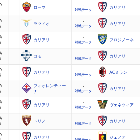
A
-
ローマ
カリアリ
対戦データ
A
-
ラツィオ
カリアリ
節
対戦データ
A
-
カリアリ
フロジノーネ
節
対戦データ
A
-
コモ
カリアリ
節
対戦データ
A
-
カリアリ
ACミラン
節
対戦データ
A
フィオレンティー
-
カリアリ
節
ナ
対戦データ
A
-
カリアリ
ヴェネツィア
節
対戦データ
A
-
トリノ
カリアリ
節
対戦データ
A
-
カリアリ
ジェノア
対戦データ