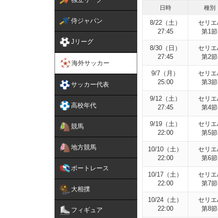
日時
種別
侍ジャパン
8/22（土）
セリエ
27:45
第1節
Jリーグ
8/30（日）
セリエ
27:45
第2節
海外サッカー
9/7（月）
セリエ
25:00
第3節
サッカー代表
9/12（土）
セリエ
高校年代
27:45
第4節
9/19（土）
セリエ
競馬
22:00
第5節
地方競馬
10/10（土）
セリエ
22:00
第6節
ボートレース
10/17（土）
セリエ
22:00
第7節
大相撲
10/24（土）
セリエ
22:00
第8節
フィギュア