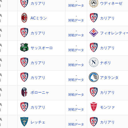
A
-
カリアリ
ウディネーゼ
節
対戦データ
A
-
ACミラン
カリアリ
節
対戦データ
A
-
カリアリ
フィオレンティ
節
対戦データ
A
-
サッスオーロ
カリアリ
節
対戦データ
A
-
カリアリ
ナポリ
節
対戦データ
A
-
カリアリ
アタランタ
節
対戦データ
A
-
ボローニャ
カリアリ
節
対戦データ
A
-
カリアリ
モンツァ
節
対戦データ
A
-
レッチェ
カリアリ
節
対戦データ