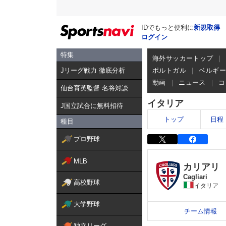
IDでもっと便利に
新規取得
ログイン
特集
海外サッカートップ
Jリーグ戦力 徹底分析
ポルトガル
ベルギ
動画
ニュース
コ
仙台育英監督 名将対談
イタリア
J国立試合に無料招待
トップ
日程
種目
プロ野球
MLB
カリアリ
Cagliari
高校野球
イタリア
大学野球
チーム情報
独立リーグ