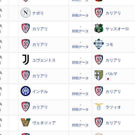
節
A
-
ナポリ
カリアリ
節
対戦データ
A
-
カリアリ
サッスオーロ
節
対戦データ
A
-
カリアリ
コモ
節
対戦データ
A
-
ユヴェントス
カリアリ
節
対戦データ
A
-
パルマ
カリアリ
節
対戦データ
A
-
インテル
カリアリ
節
対戦データ
A
-
カリアリ
ラツィオ
節
対戦データ
A
-
ヴェネツィア
カリアリ
節
対戦データ