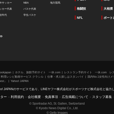
外サッカー
NBA
地方競馬
格闘技
大相撲
ッカー代表
バスケ代表
校年代
学生バスケ
NFL
ボート
to
kjapan
ホテル、旅館予約サイト 一休.com
レストラン予約サイト 一休.com レ
料理レシピ動画サービス クラシル
仕事・求人探しはスタンバイ
国内No.1女性向けメデ
st」
Yahoo! JAPAN
oo! JAPANのサービスであり、LINEヤフー株式会社がスポーツナビ株式会社と協
ンター
-
利用規約
-
会社概要
-
免責事項
-
広告掲載について
-
スタッフ募集
© Sportradar AG, St. Gallen, Switzerland
© Kyodo News Digital Co., Ltd.
© Getty Images