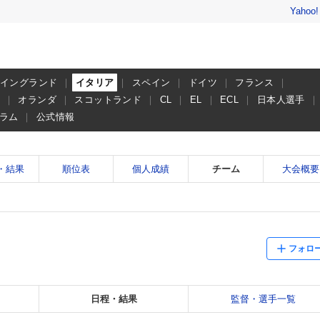
Yahoo
イングランド
イタリア
スペイン
ドイツ
フランス
ー
オランダ
スコットランド
CL
EL
ECL
日本人選手
ラム
公式情報
・結果
順位表
個人成績
チーム
大会概要
フォロ
日程・結果
監督・選手一覧