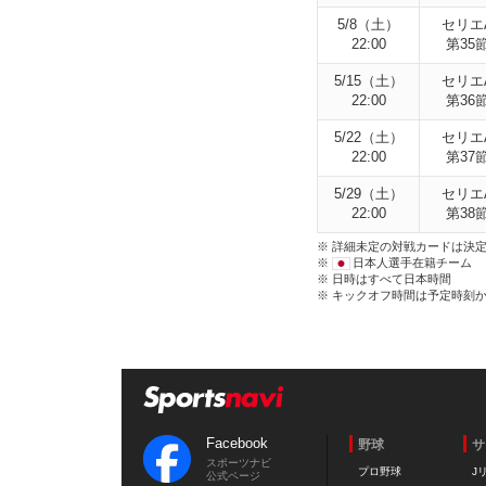
5/8（土）
セリエ
22:00
第35
5/15（土）
セリエ
22:00
第36
5/22（土）
セリエ
22:00
第37
5/29（土）
セリエ
22:00
第38
※ 詳細未定の対戦カードは決
※
日本人選手在籍チーム
※ 日時はすべて日本時間
※ キックオフ時間は予定時刻
Facebook
野球
サ
スポーツナビ
プロ野球
J
公式ページ