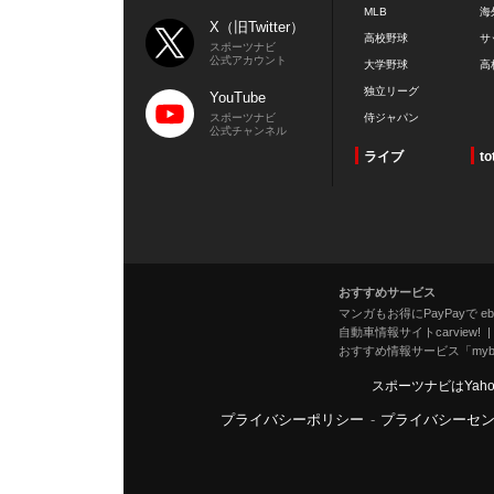
MLB
海
X（旧Twitter）
高校野球
サ
スポーツナビ
公式アカウント
大学野球
高
独立リーグ
YouTube
スポーツナビ
侍ジャパン
公式チャンネル
ライブ
to
おすすめサービス
マンガもお得にPayPayで eboo
自動車情報サイトcarview!
おすすめ情報サービス「mybe
スポーツナビはYah
プライバシーポリシー
-
プライバシーセ