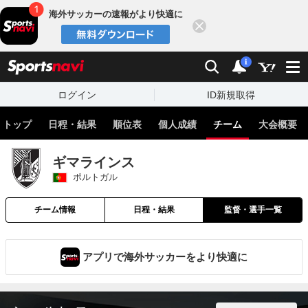
海外サッカーの速報がより快適に
閉じる
スポーツナビ
検索
通知
i
ログイン
ID新規取得
トップ
日程・結果
順位表
個人成績
チーム
大会概要
ギマラインス
ポルトガル
チーム情報
日程・結果
監督・選手一覧
アプリで海外サッカーをより快適に