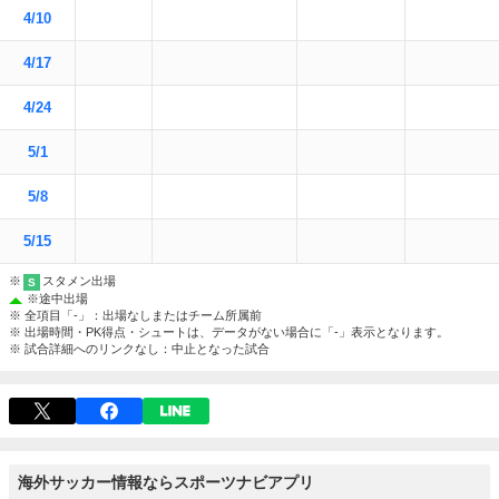
4/10
4/17
4/24
5/1
5/8
5/15
※
スタメン出場
S
※
途中出場
※ 全項目「-」：出場なしまたはチーム所属前
※ 出場時間・PK得点・シュートは、データがない場合に「-」表示となります。
※ 試合詳細へのリンクなし：中止となった試合
海外サッカー情報ならスポーツナビアプリ