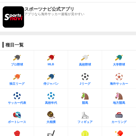
スポーツナビ公式アプリ
アプリなら海外サッカー速報が見やすい
種目一覧
MLB
プロ野球
高校野球
大学野球
独立リーグ
侍ジャパン
Jリーグ
海外サッカー
サッカー代表
高校年代
競馬
地方競馬
ボートレース
大相撲
フィギュア
カーリング