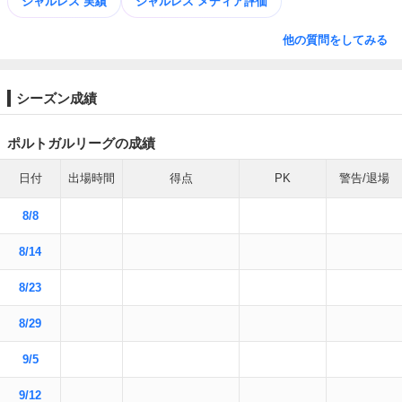
シャルレス 実績
シャルレス メディア評価
他の質問をしてみる
シーズン成績
ポルトガルリーグの成績
日付
出場時間
得点
PK
警告/退場
8/8
8/14
8/23
8/29
9/5
9/12