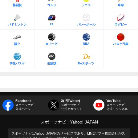
格闘技
ゴルフ
テニス
卓球
F1
バドミントン
バレーボール
ラグビー
NBA
陸上
Bリーグ
バスケ代表
学生バスケ
他競技
Doスポーツ
Facebook
X(旧Twitter)
YouTube
スポーツナビ
スポーツナビ
スポーツナビ
公式ページ
公式アカウント
公式チャンネル
スポーツナビ
Yahoo! JAPAN
スポーツナビはYahoo! JAPANのサービスであり、LINEヤフー株式会社がス