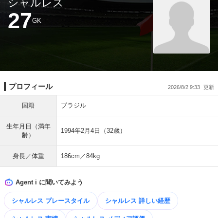
シャルレス
27
GK
プロフィール
2026/8/2 9:33
国籍
ブラジル
生年月日（満年
1994年2月4日（32歳）
齢）
身長／体重
186cm／84kg
Agent i に聞いてみよう
シャルレス プレースタイル
シャルレス 詳しい経歴