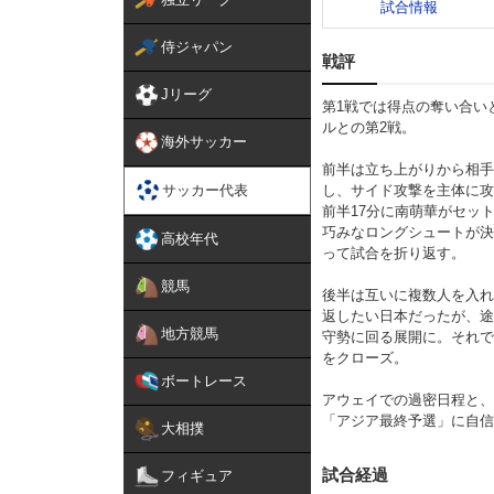
試合情報
侍ジャパン
戦評
Jリーグ
第1戦では得点の奪い合い
ルとの第2戦。

海外サッカー
前半は立ち上がりから相
サッカー代表
し、サイド攻撃を主体に攻
前半17分に南萌華がセッ
巧みなロングシュートが決
高校年代
って試合を折り返す。

競馬
後半は互いに複数人を入れ
返したい日本だったが、途
地方競馬
守勢に回る展開に。それで
をクローズ。

ボートレース
アウェイでの過密日程と、
「アジア最終予選」に自信
大相撲
試合経過
フィギュア