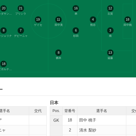
20
21
16
12
ドゥダサンパイオ
プリシラ
林
古賀
19
11
4
18
ゲイセ
田中美
熊谷
田中桃
8
7
6
3
ンジェリナ
デビーニャ
杉田
南
8
13
猶本
遠藤
18
ガビポルティーリョ
ー
日本
選手名
交代
Pos.
背番号
選手名
交
ア
18
田中 桃子
GK
ニャ
2
清水 梨紗