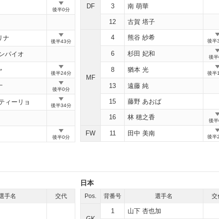
DF
3
南 萌華
アウト
後半0分
12
古賀 塔子
4
熊谷 紗希
リナ
アウト
後半
後半43分
6
杉田 妃和
サンパイオ
後半
ャ
8
猶本 光
アウト
後半24分
後半
MF
ナ
13
遠藤 純
アウト
後半0分
15
藤野 あおば
ルティーリョ
アウト
後半34分
16
林 穂之香
後半
FW
11
田中 美南
アウト
後半
後半0分
日本
選手名
交代
Pos.
背番号
選手名
交
1
山下 杏也加
GK