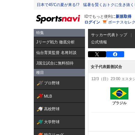
日本で45℃の夏が来る!? 猛暑を賢くおトクに生き抜く
IDでもっと便利に
新規取得
ログイン
ボーナスセレク
特集
サッカー代表トップ
Jリーグ戦力 徹底分析
公式情報
仙台育英監督 名将対談
J国立試合に無料招待
女子代表親善試合
種目
12/3（日）23:00
エスタジ
プロ野球
MLB
ブラジル
高校野球
大学野球
独立リーグ