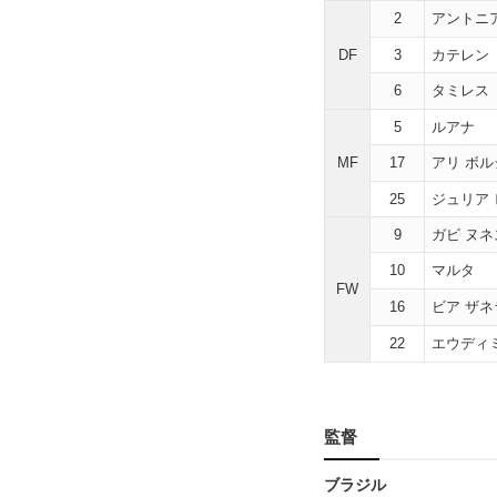
2
アントニ
DF
3
カテレン
6
タミレス
5
ルアナ
MF
17
アリ ボ
25
ジュリア
9
ガビ ヌネ
10
マルタ
FW
16
ビア ザ
22
エウディ
監督
ブラジル