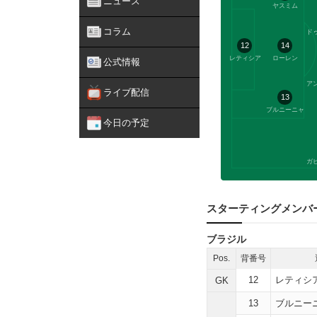
ニュース
ヤスミム
コラム
12
14
レティシア
ローレン
公式情報
ア
ライブ配信
13
ブルニーニャ
今日の予定
スターティングメンバ
ブラジル
Pos.
背番号
12
レティシ
GK
13
ブルニー