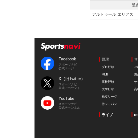
監
アルトゥール エリアス
Facebook
野球
サ
スポーツナビ
プロ野球
J
公式ページ
MLB
海
X（旧Twitter）
高校野球
サ
スポーツナビ
公式アカウント
大学野球
高
独立リーグ
YouTube
スポーツナビ
侍ジャパン
公式チャンネル
ライブ
to