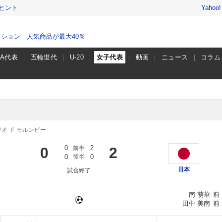
ヒント
Yahoo
ション 人気商品が最大40％
A代表
五輪世代
U-20
女子代表
動画
ニュース
コラム
オ ド モルンビー
0
2
0
前半
2
0
後半
0
日本
試合終了
南 萌華
前
田中 美南
前