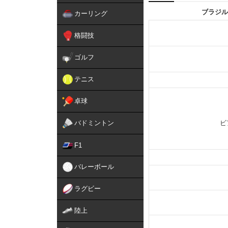
ブラジル
カーリング
格闘技
ゴルフ
テニス
卓球
バドミントン
ビ
F1
バレーボール
ラグビー
陸上