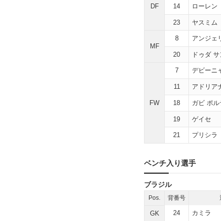
DF
14
ローレン
23
ヤスミム
8
アンジェ
MF
20
ドゥダ 
7
デビーニ
11
アドリア
FW
18
ガビ ポ
19
ゲイセ
21
プリシラ
ベンチ入り選手
ブラジル
Pos.
背番号
24
カミラ
GK