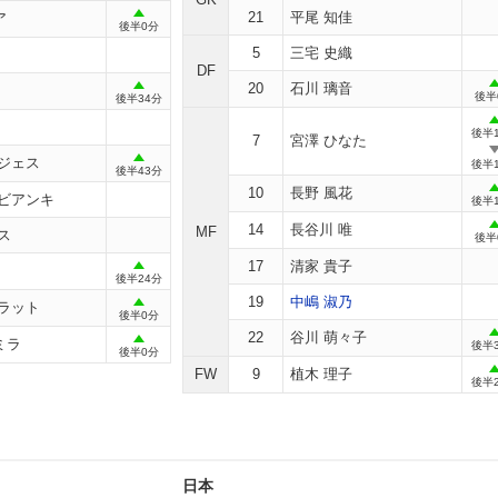
イン
21
平尾 知佳
ア
後半0分
5
三宅 史織
DF
イン
20
石川 璃音
後半
後半34分
後半
7
宮澤 ひなた
イン
ルジェス
後半
後半43分
10
長野 風花
 ビアンキ
後半
14
長谷川 唯
MF
ス
後半
17
清家 貴子
イン
後半24分
19
中嶋 淑乃
イン
ネラット
後半0分
22
谷川 萌々子
イン
ミラ
後半
後半0分
FW
9
植木 理子
後半
日本