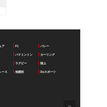
ュア
F1
バレー
バドミントン
カーリング
ラグビー
陸上
レース
他競技
Doスポーツ