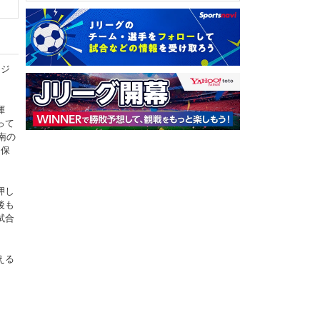
ラジ
揮
って
南の
を保
押し
後も
試合
える