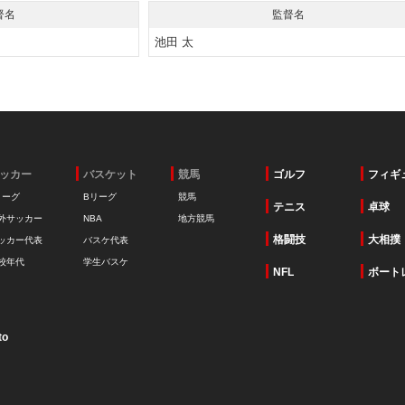
督名
監督名
池田 太
ッカー
バスケット
競馬
ゴルフ
フィギ
リーグ
Bリーグ
競馬
テニス
卓球
外サッカー
NBA
地方競馬
格闘技
大相撲
ッカー代表
バスケ代表
校年代
学生バスケ
NFL
ボート
to