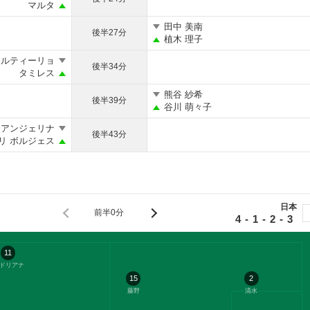
マルタ
田中 美南
後半27分
植木 理子
ポルティーリョ
後半34分
タミレス
熊谷 紗希
後半39分
谷川 萌々子
アンジェリナ
後半43分
リ ボルジェス
日本
前半0分
4-1-2-3
11
ドリアナ
15
2
藤野
清水