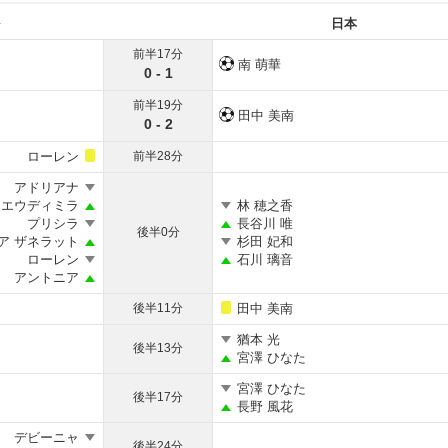
日本
前半17分
南 萌華
0 - 1
前半19分
田中 美南
0 - 2
ローレン
前半28分
アドリアナ
エウディミラ
林 穂之香
プリシラ
長谷川 唯
後半0分
ア ザネラット
杉田 妃和
ローレン
石川 璃音
アントニア
後半11分
田中 美南
猶本 光
後半13分
宮澤 ひなた
宮澤 ひなた
後半17分
長野 風花
デビーニャ
後半24分