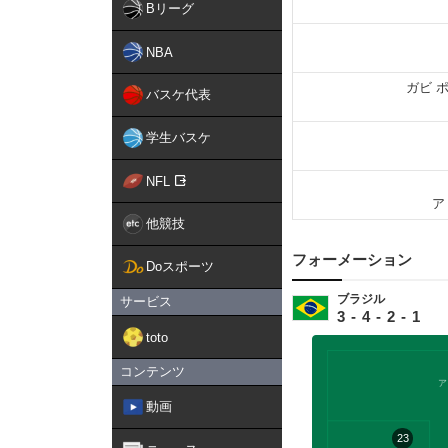
Bリーグ
NBA
ガビ 
バスケ代表
学生バスケ
NFL
ア
他競技
フォーメーション
Doスポーツ
ブラジル
サービス
3-4-2-1
toto
コンテンツ
ア
動画
23