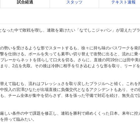
試合経過
スタッツ
テキスト速報
となった中で敗戦を喫し、連敗を避けたい「なでしこジャパン」が迎えたブ
手の勢いを受けるような形でスタートするも、徐々に持ち味のパスワークを発
撃を仕掛ける。ボールを失っても素早い切り替えで攻勢に出ると、流れに乗
トプレーからネットを揺らして口火を切る。さらに、直後の同19分には田中美
まり、2点を先取。その後は冷静に相手を引き込むような形を取り、リード
替えて臨むも、流れはフレッシュさを取り戻したブラジルへと傾く。これを
中投入の宮澤ひなたが出場直後に負傷交代となるアクシデントもあり、その
も、チーム全体が集中を切らさず、体を張った守備で対応を続け、無失点で
厳しい条件の中で課題を修正し、連戦を勝利で締めくくった日本。来年に控
を持って臨みたい。