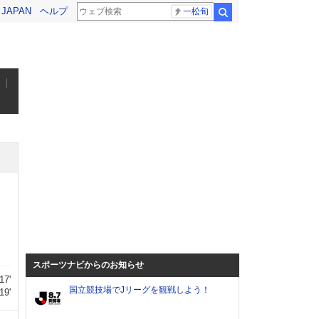
! JAPAN
ヘルプ
一松旬
検索
スポーツナビからのお知らせ
17'
国立競技場でJリーグを観戦しよう！
19'