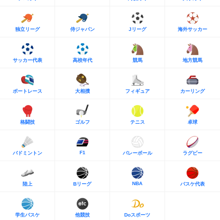
独立リーグ
侍ジャパン
Jリーグ
海外サッカー
サッカー代表
高校年代
競馬
地方競馬
ボートレース
大相撲
フィギュア
カーリング
格闘技
ゴルフ
テニス
卓球
F1
バドミントン
バレーボール
ラグビー
NBA
陸上
Bリーグ
バスケ代表
学生バスケ
他競技
Doスポーツ