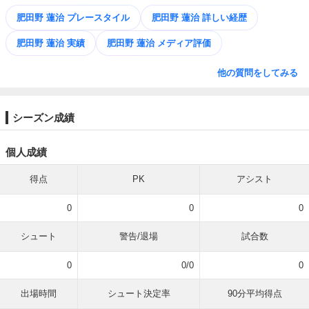
肥田野 蓮治 プレースタイル
肥田野 蓮治 詳しい経歴
肥田野 蓮治 実績
肥田野 蓮治 メディア評価
他の質問をしてみる
シーズン成績
個人成績
得点
PK
アシスト
0
0
0
シュート
警告/退場
試合数
0
0/0
0
出場時間
シュート決定率
90分平均得点