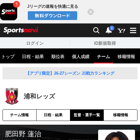
Jリーグの速報を快適に見る
閉じる
スポーツナビ
検索
通知
i
ログイン
ID新規取得
トップ
日程・結果
順位表
個人成績
チーム
移籍情報
【アプリ限定】26-27シーズン J1戦力ランキング
浦和レッズ
チーム情報
日程・結果
監督・選手一覧
移籍情報
肥田野 蓮治