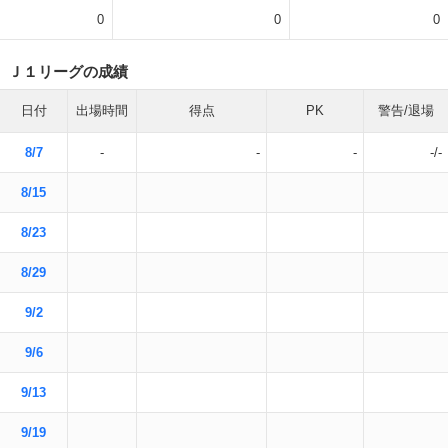
0
0
0
Ｊ１リーグの成績
日付
出場時間
得点
PK
警告/退場
8/7
-
-
-
-/-
8/15
8/23
8/29
9/2
9/6
9/13
9/19