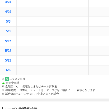
4/24
4/29
5/3
5/9
5/15
5/22
5/29
6/6
※
スタメン出場
S
※
途中出場
※ 全項目「-」：出場なしまたはチーム所属前
※ 出場時間・PK得点・シュートは、データがない場合に「-」表示となります。
※ 試合詳細へのリンクなし：中止となった試合