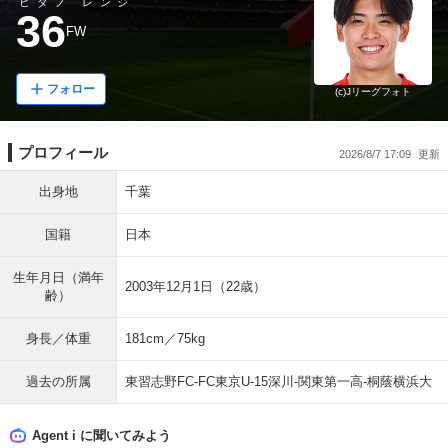
ヒダノ レンジ
36
FW
フォロー
(c)Jリーグフォト
プロフィール
2026/8/7 17:09
出身地
千葉
国籍
日本
生年月日（満年
2003年12月1日（22歳）
齢）
身長／体重
181cm／75kg
過去の所属
東習志野FC-FC東京U-15深川-関東第一高-桐蔭横浜大
Agent i に聞いてみよう