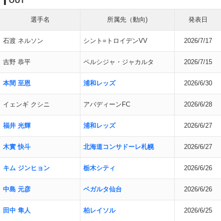
OUT
選手名
所属先（動向)
発表日
石渡 ネルソン
シント=トロイデンVV
2026/7/17
吉野 恭平
ペルシジャ・ジャカルタ
2026/7/15
本間 至恩
浦和レッズ
2026/6/30
イェンギ クシニ
アバディーンFC
2026/6/28
福井 光輝
浦和レッズ
2026/6/27
木實 快斗
北海道コンサドーレ札幌
2026/6/27
キム ジンヒョン
栃木シティ
2026/6/26
中島 元彦
ベガルタ仙台
2026/6/26
田中 隼人
柏レイソル
2026/6/25