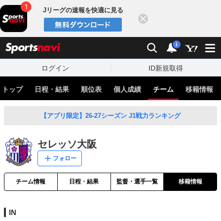
Jリーグの速報を快適に見る
閉じる
スポーツナビ
検索
通知
i
ログイン
ID新規取得
トップ
日程・結果
順位表
個人成績
チーム
移籍情報
【アプリ限定】26-27シーズン J1戦力ランキング
セレッソ大阪
フォロー
チーム情報
日程・結果
監督・選手一覧
移籍情報
IN