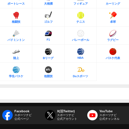
ボートレース
大相撲
フィギュア
カーリング
格闘技
ゴルフ
テニス
卓球
F1
バドミントン
バレーボール
ラグビー
NBA
陸上
Bリーグ
バスケ代表
学生バスケ
他競技
Doスポーツ
Facebook
X(旧Twitter)
YouTube
スポーツナビ
スポーツナビ
スポーツナビ
公式ページ
公式アカウント
公式チャンネル