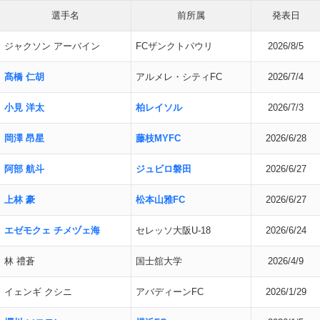
選手名
前所属
発表日
ジャクソン アーバイン
FCザンクトパウリ
2026/8/5
髙橋 仁胡
アルメレ・シティFC
2026/7/4
小見 洋太
柏レイソル
2026/7/3
岡澤 昂星
藤枝MYFC
2026/6/28
阿部 航斗
ジュビロ磐田
2026/6/27
上林 豪
松本山雅FC
2026/6/27
エゼモクェ チメヅェ海
セレッソ大阪U-18
2026/6/24
林 禮蒼
国士舘大学
2026/4/9
イェンギ クシニ
アバディーンFC
2026/1/29