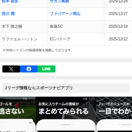
松本 凪生
サガン鳥栖
2025/12/28
西川 潤
ファジアーノ岡山
2025/12/27
木下 慎之輔
南葛SC
2025/12/19
ラファエル ハットン
ECバイーア
2025/12/12
※2026シーズンの移籍情報を掲載しております。
Jリーグ情報ならスポーツナビアプリ