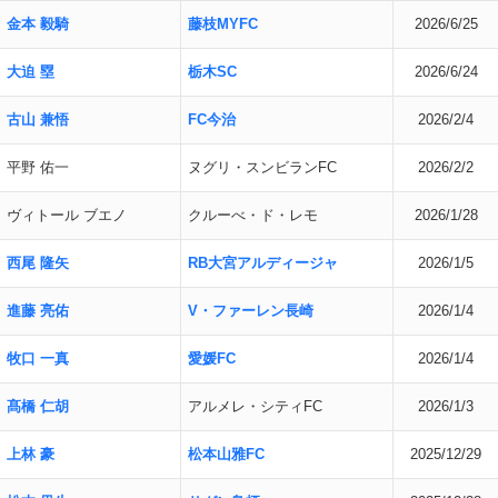
金本 毅騎
藤枝MYFC
2026/6/25
大迫 塁
栃木SC
2026/6/24
古山 兼悟
FC今治
2026/2/4
平野 佑一
ヌグリ・スンビランFC
2026/2/2
ヴィトール ブエノ
クルーべ・ド・レモ
2026/1/28
西尾 隆矢
RB大宮アルディージャ
2026/1/5
進藤 亮佑
V・ファーレン長崎
2026/1/4
牧口 一真
愛媛FC
2026/1/4
髙橋 仁胡
アルメレ・シティFC
2026/1/3
上林 豪
松本山雅FC
2025/12/29