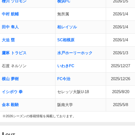
櫻川 ソロモン
横浜FC
2026/1/5
中村 航輔
無所属
2026/1/4
田中 隼人
柏レイソル
2026/1/4
大迫 塁
SC相模原
2026/1/4
鷹啄 トラビス
水戸ホーリーホック
2026/1/3
石渡 ネルソン
いわきFC
2025/12/27
横山 夢樹
FC今治
2025/12/26
イシボウ 拳
セレッソ大阪U-18
2025/8/20
金本 毅騎
阪南大学
2025/5/8
※2026シーズンの移籍情報を掲載しております。