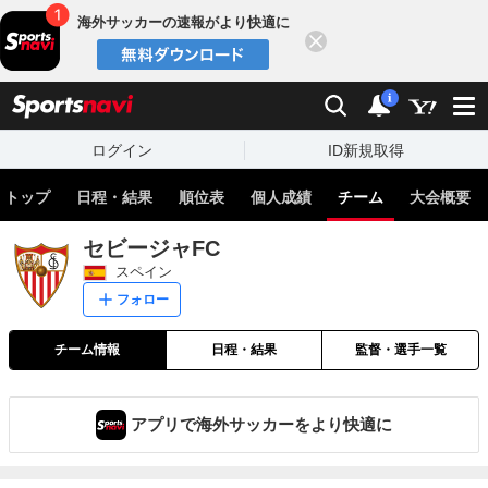
海外サッカーの速報がより快適に
閉じる
スポーツナビ
検索
通知
i
ログイン
ID新規取得
トップ
日程・結果
順位表
個人成績
チーム
大会概要
セビージャFC
スペイン
フォロー
チーム情報
日程・結果
監督・選手一覧
アプリで海外サッカーをより快適に