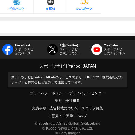
学生バスケ
他競技
Doスポーツ
Facebook
X(旧Twitter)
YouTube
スポーツナビ
スポーツナビ
スポーツナビ
公式ページ
公式アカウント
公式チャンネル
スポーツナビ
Yahoo! JAPAN
スポーツナビはYahoo! JAPANのサービスであり、LINEヤフー株式会社がス
ポーツナビ株式会社と協力して運営しています。
プライバシーポリシー
プライバシーセンター
規約
会社概要
免責事項
広告掲載について
スタッフ募集
ご意見・ご要望
ヘルプ
© Sportradar AG, St. Gallen, Switzerland
© Kyodo News Digital Co., Ltd.
© Getty Images