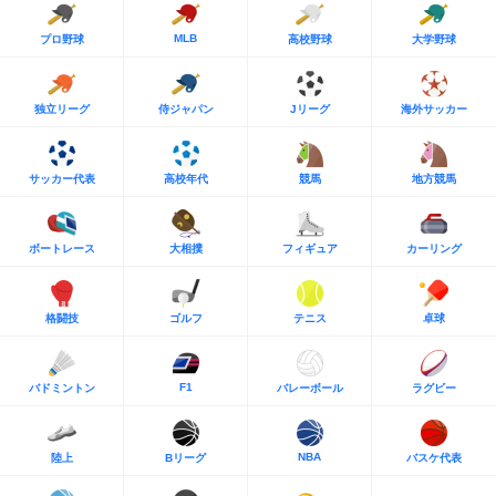
MLB
プロ野球
高校野球
大学野球
独立リーグ
侍ジャパン
Jリーグ
海外サッカー
サッカー代表
高校年代
競馬
地方競馬
ボートレース
大相撲
フィギュア
カーリング
格闘技
ゴルフ
テニス
卓球
F1
バドミントン
バレーボール
ラグビー
NBA
陸上
Bリーグ
バスケ代表