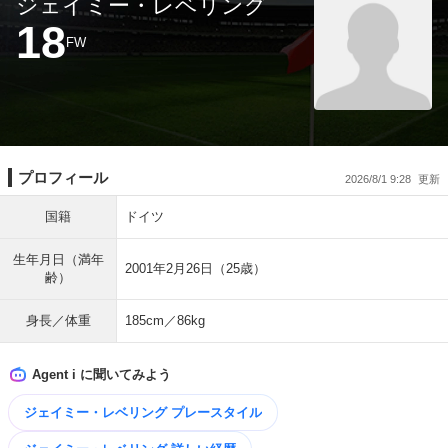
ジェイミー・レベリング
18
FW
プロフィール
2026/8/1 9:28
国籍
ドイツ
生年月日（満年
2001年2月26日（25歳）
齢）
身長／体重
185cm／86kg
Agent i に聞いてみよう
ジェイミー・レベリング プレースタイル