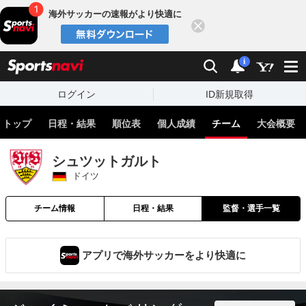
海外サッカーの速報がより快適に
閉じる
スポーツナビ
検索
通知
i
ログイン
ID新規取得
トップ
日程・結果
順位表
個人成績
チーム
大会概要
シュツットガルト
ドイツ
チーム情報
日程・結果
監督・選手一覧
アプリで海外サッカーをより快適に