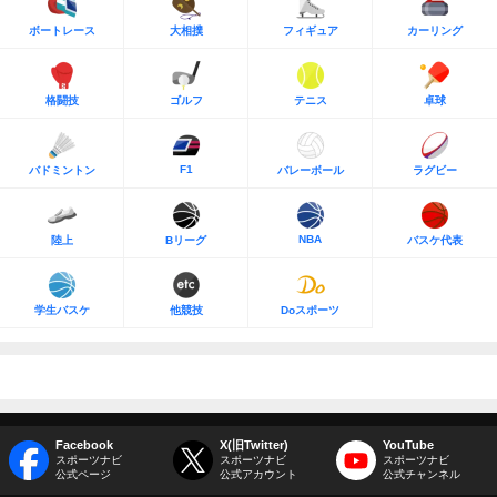
ボートレース
大相撲
フィギュア
カーリング
格闘技
ゴルフ
テニス
卓球
F1
バドミントン
バレーボール
ラグビー
NBA
陸上
Bリーグ
バスケ代表
学生バスケ
他競技
Doスポーツ
Facebook
X(旧Twitter)
YouTube
スポーツナビ
スポーツナビ
スポーツナビ
公式ページ
公式アカウント
公式チャンネル