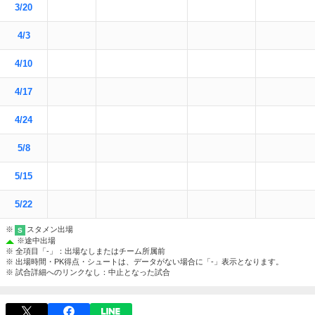
3/20
4/3
4/10
4/17
4/24
5/8
5/15
5/22
※
スタメン出場
S
※
途中出場
※ 全項目「-」：出場なしまたはチーム所属前
※ 出場時間・PK得点・シュートは、データがない場合に「-」表示となります。
※ 試合詳細へのリンクなし：中止となった試合