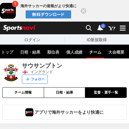
海外サッカーの速報がより快適に
閉じる
スポーツナビ
検索
通知
i
ログイン
ID新規取得
トップ
日程・結果
順位表
個人成績
チーム
大会概要
サウサンプトン
イングランド
フォロー
チーム情報
日程・結果
監督・選手一覧
アプリで海外サッカーをより快適に