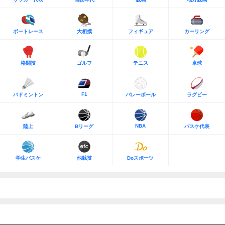
ボートレース
大相撲
フィギュア
カーリング
格闘技
ゴルフ
テニス
卓球
F1
バドミントン
バレーボール
ラグビー
NBA
陸上
Bリーグ
バスケ代表
学生バスケ
他競技
Doスポーツ