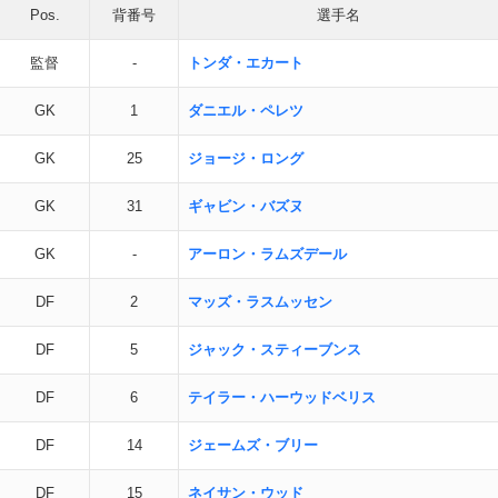
Pos.
背番号
選手名
監督
-
トンダ・エカート
GK
1
ダニエル・ペレツ
GK
25
ジョージ・ロング
GK
31
ギャビン・バズヌ
GK
-
アーロン・ラムズデール
DF
2
マッズ・ラスムッセン
DF
5
ジャック・スティーブンス
DF
6
テイラー・ハーウッドベリス
DF
14
ジェームズ・ブリー
DF
15
ネイサン・ウッド