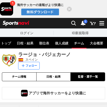
海外サッカーの速報がより快適に
閉じる
スポーツナビ
検索
通知
i
ログイン
ID新規取得
トップ
日程・結果
順位表
個人成績
チーム
大会概要
ラージョ・バジェカーノ
スペイン
フォロー
チーム情報
日程・結果
監督・選手一覧
アプリで海外サッカーをより快適に