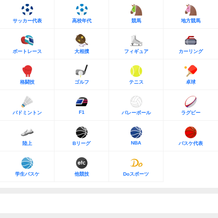
サッカー代表
高校年代
競馬
地方競馬
ボートレース
大相撲
フィギュア
カーリング
格闘技
ゴルフ
テニス
卓球
F1
バドミントン
バレーボール
ラグビー
NBA
陸上
Bリーグ
バスケ代表
学生バスケ
他競技
Doスポーツ