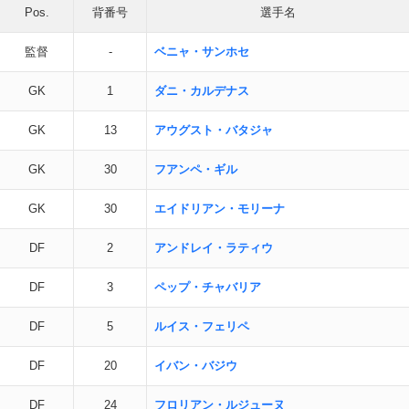
Pos.
背番号
選手名
監督
-
ベニャ・サンホセ
GK
1
ダニ・カルデナス
GK
13
アウグスト・バタジャ
GK
30
フアンペ・ギル
GK
30
エイドリアン・モリーナ
DF
2
アンドレイ・ラティウ
DF
3
ペップ・チャバリア
DF
5
ルイス・フェリペ
DF
20
イバン・バジウ
DF
24
フロリアン・ルジューヌ