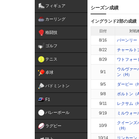
フィギュア
シーズン成績
カーリング
イングランド2部の成績
日付
対戦
格闘技
8/16
バーンリー
ゴルフ
8/22
チャールト
テニス
8/29
ワトフォー
ウルヴァー
9/1
卓球
ン（H）
9/5
ダービー（
バドミントン
9/8
ボルトン（
F1
9/11
レクサム（
バレーボール
9/19
ミルウォー
クイーンズ
10/9
ラグビー
（H）
10/14
リンカーン