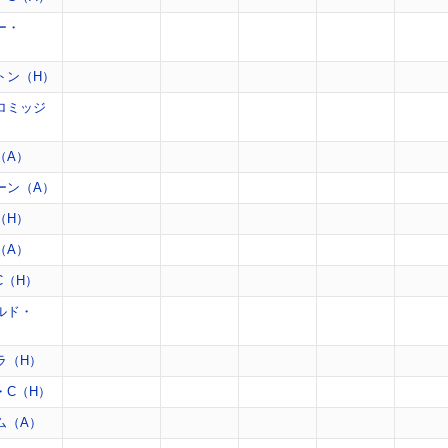
ー・
トン（H）
ロミッジ
（A）
ーン（A）
（H）
（A）
C（H）
ルド・
ラ（H）
・C（H）
ム（A）