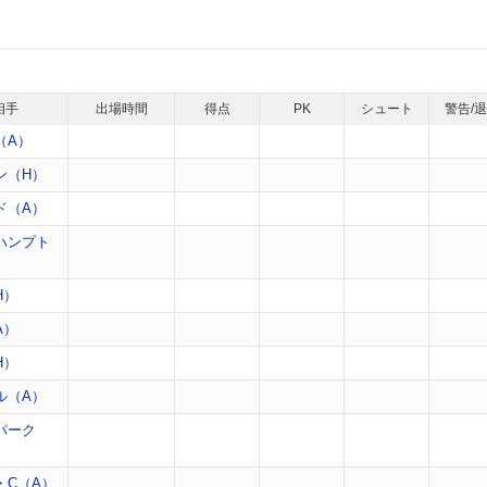
相手
出場時間
得点
PK
シュート
警告/
（A）
ン（H）
ド（A）
ハンプト
H）
A）
H）
ル（A）
パーク
・C（A）