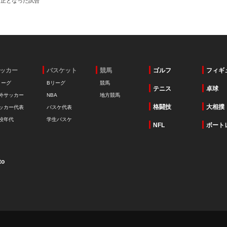
中止となった試合
ッカー
バスケット
競馬
ゴルフ
フィギ
リーグ
Bリーグ
競馬
テニス
卓球
外サッカー
NBA
地方競馬
格闘技
大相撲
ッカー代表
バスケ代表
校年代
学生バスケ
NFL
ボート
to