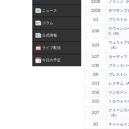
12/26
ノリッジ（
ニュース
12/29
サウサンプ
1/1
ブリストル
コラム
スウォンジ
1/16
C（H）
公式情報
ウェストブ
1/23
ライブ配信
（A）
1/27
カーディフ
今日の予定
1/30
ブラックバ
2/6
プレストン
2/13
レクサム（
2/16
リンカーン
2/21
ミルウォー
クイーンズ
2/27
（A）
3/2
チャールト