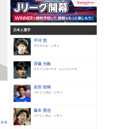
日本人選手
平河 悠
ブリストル・シティ
斉藤 光毅
クイーンズパーク・レンジャーズ
岩田 智輝
バーミンガム・シティ
藤本 寛也
バーミンガム・シティ
てみる