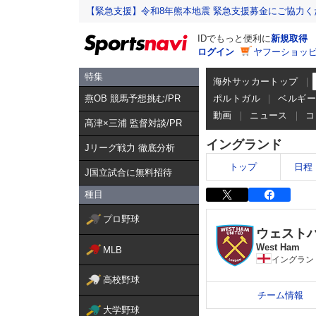
【緊急支援】令和8年熊本地震 緊急支援募金にご協力く
IDでもっと便利に
新規取得
ログイン
ヤフーショッピ
特集
海外サッカートップ
燕OB 競馬予想挑む/PR
ポルトガル
ベルギ
動画
ニュース
コ
髙津×三浦 監督対談/PR
イングランド
Jリーグ戦力 徹底分析
トップ
日程
J国立試合に無料招待
種目
プロ野球
ウェスト
West Ham
MLB
イングラン
高校野球
チーム情報
大学野球