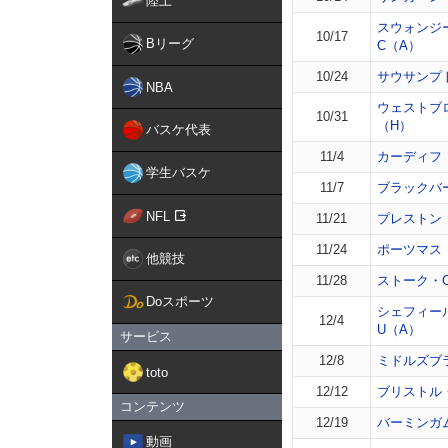
陸上
スウォンジ
10/17
Bリーグ
C（A）
10/24
サウサンプ
NBA
ウェストブ
10/31
（H）
バスケ代表
11/4
カーディフ
学生バスケ
11/7
ブラックバ
NFL
11/21
プレストン
11/24
ポーツマス
他競技
11/28
ストーク・
Doスポーツ
シェフィー
12/4
U（A）
サービス
12/8
ミドルズブ
toto
12/12
ブリストル
コンテンツ
12/19
バーミンガ
動画