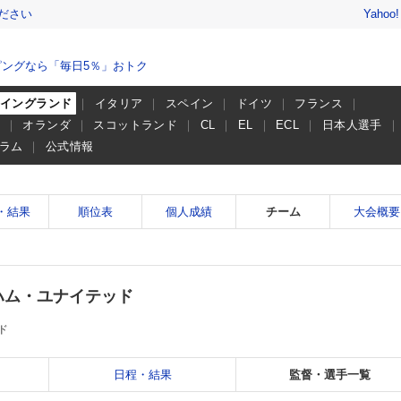
ださい
Yahoo
ングなら「毎日5％」おトク
イングランド
イタリア
スペイン
ドイツ
フランス
ー
オランダ
スコットランド
CL
EL
ECL
日本人選手
ラム
公式情報
・結果
順位表
個人成績
チーム
大会概要
ハム・ユナイテッド
ド
日程・結果
監督・選手一覧