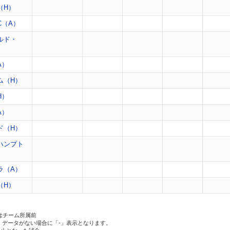
（H）
C（A）
ルド・
A）
ム（H）
H）
A）
ド（H）
ハンプト
ラ（A）
（H）
はチーム所属前
、データがない場合に「-」表示となります。