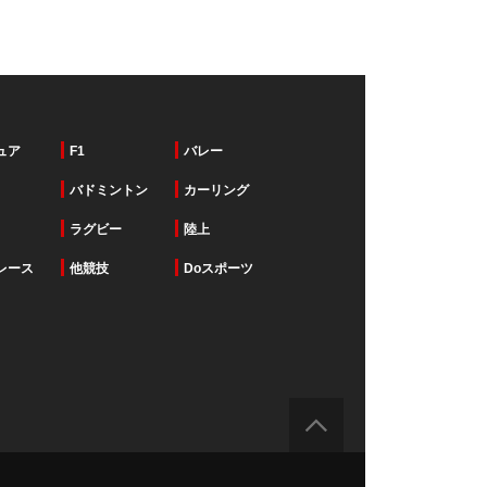
ュア
F1
バレー
バドミントン
カーリング
ラグビー
陸上
レース
他競技
Doスポーツ