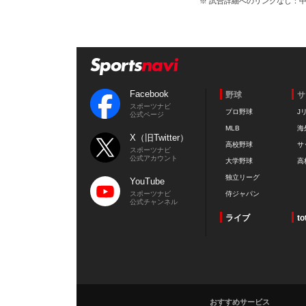
※ 試合詳細へのリンクなし：
Facebook
野球
サ
スポーツナビ
プロ野球
J
公式ページ
MLB
海
X（旧Twitter）
高校野球
サ
スポーツナビ
公式アカウント
大学野球
高
独立リーグ
YouTube
スポーツナビ
侍ジャパン
公式チャンネル
ライブ
to
おすすめサービス