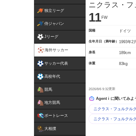
ニクラス・フ
独立リーグ
11
FW
侍ジャパン
国籍
ドイツ
Jリーグ
生年月日（満年齢）
1993年
海外サッカー
身長
189cm
サッカー代表
体重
83kg
高校年代
2026/8/6 9:32
競馬
Agent i に聞いてみよ
地方競馬
ニクラス・フュルクルク
ボートレース
ニクラス・フュルクルク
大相撲