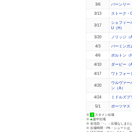
3/6
バーンリー
3/13
ストーク・
シェフィー
3/17
U（H）
3/20
ノリッジ（
4/3
バーミンガ
4/6
ボルトン（
4/10
ダービー（
4/17
ワトフォー
ウルヴァー
4/20
ン（A）
4/24
ミドルズブ
5/1
ポーツマス
※
スタメン出場
※
途中出場
※ 全項目「-」：出場なしまた
※ 出場時間・PK・シュートは