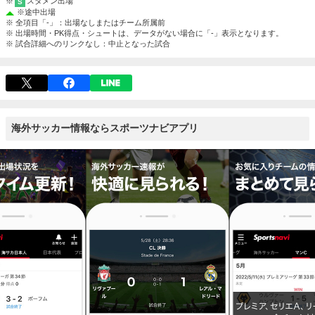
※
スタメン出場
S
※
途中出場
※ 全項目「-」：出場なしまたはチーム所属前
※ 出場時間・PK得点・シュートは、データがない場合に「-」表示となります。
※ 試合詳細へのリンクなし：中止となった試合
海外サッカー情報ならスポーツナビアプリ