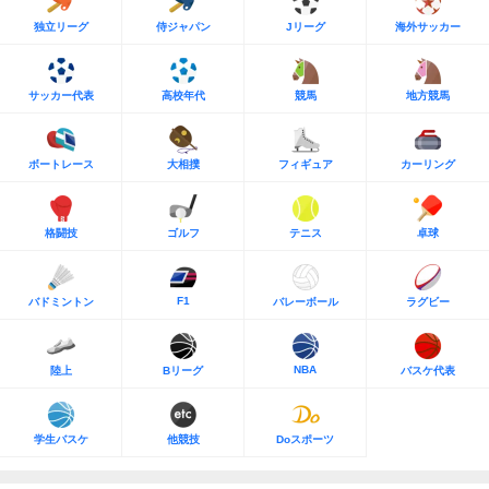
独立リーグ
侍ジャパン
Jリーグ
海外サッカー
サッカー代表
高校年代
競馬
地方競馬
ボートレース
大相撲
フィギュア
カーリング
格闘技
ゴルフ
テニス
卓球
F1
バドミントン
バレーボール
ラグビー
NBA
陸上
Bリーグ
バスケ代表
学生バスケ
他競技
Doスポーツ