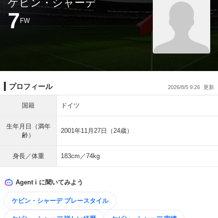
ケビン・シャーデ
7
FW
プロフィール
2026/8/5 9:26
国籍
ドイツ
生年月日（満年
2001年11月27日（24歳）
齢）
身長／体重
183cm／74kg
Agent i に聞いてみよう
ケビン・シャーデ プレースタイル