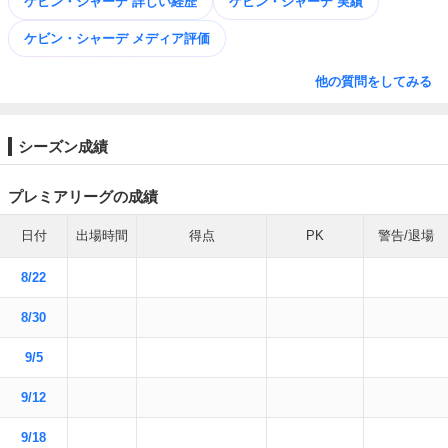
ケビン・シャーデ 詳しい経歴
ケビン・シャーデ 実績
ケビン・シャーデ メディア評価
他の質問をしてみる
シーズン成績
プレミアリーグの成績
日付
出場時間
得点
PK
警告/退場
8/22
8/30
9/5
9/12
9/18