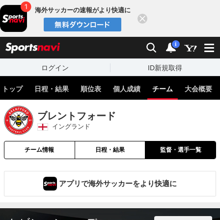
海外サッカーの速報がより快適に
閉じる
スポーツナビ
検索
通知
i
ログイン
ID新規取得
トップ
日程・結果
順位表
個人成績
チーム
大会概要
ブレントフォード
イングランド
チーム情報
日程・結果
監督・選手一覧
アプリで海外サッカーをより快適に