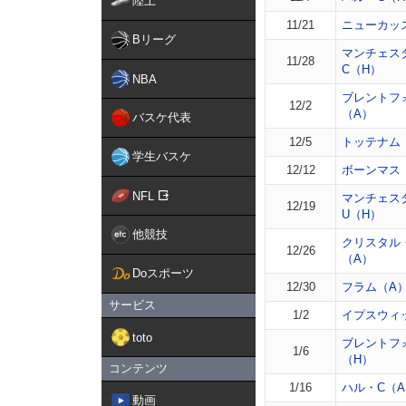
陸上
11/21
ニューカッ
Bリーグ
マンチェス
11/28
C（H）
NBA
ブレントフ
12/2
（A）
バスケ代表
12/5
トッテナム
学生バスケ
12/12
ボーンマス
NFL
マンチェス
12/19
U（H）
他競技
クリスタル
12/26
（A）
Doスポーツ
12/30
フラム（A
サービス
1/2
イプスウィ
toto
ブレントフ
1/6
（H）
コンテンツ
1/16
ハル・C（
動画