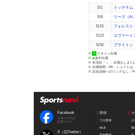
5/1
トッテナム
5/8
リーズ（A
5/15
フォレスト
5/23
エヴァート
5/30
ブライトン
※
スタメン出場
※
途中出場
※ 全項目「-」：出場なしまた
※ 出場時間・PK・シュートは
※ 試合詳細へのリンクなし：
Facebook
野球
サ
スポーツナビ
プロ野球
J
公式ページ
MLB
海
X（旧Twitter）
高校野球
サ