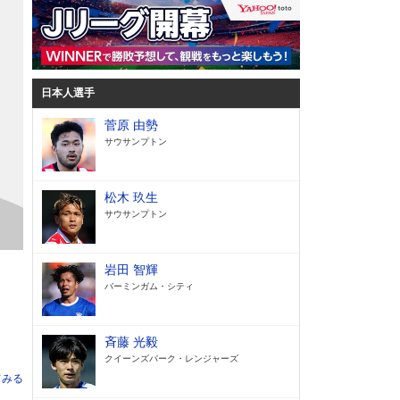
日本人選手
菅原 由勢
サウサンプトン
松木 玖生
サウサンプトン
岩田 智輝
バーミンガム・シティ
斉藤 光毅
クイーンズパーク・レンジャーズ
てみる