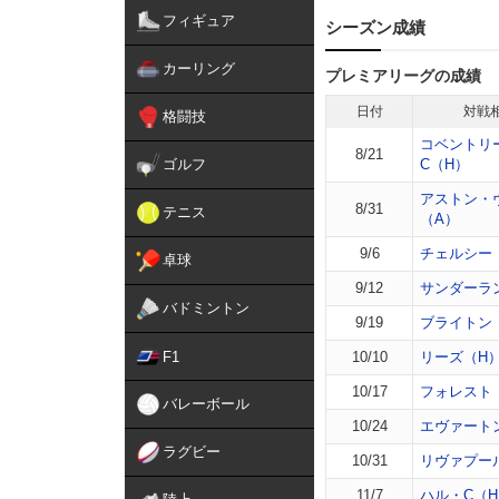
フィギュア
シーズン成績
カーリング
プレミアリーグの成績
日付
対戦
格闘技
コベントリ
8/21
ゴルフ
C（H）
アストン・
8/31
テニス
（A）
9/6
チェルシー
卓球
9/12
サンダーラ
バドミントン
9/19
ブライトン
F1
10/10
リーズ（H
10/17
フォレスト
バレーボール
10/24
エヴァート
ラグビー
10/31
リヴァプー
11/7
ハル・C（