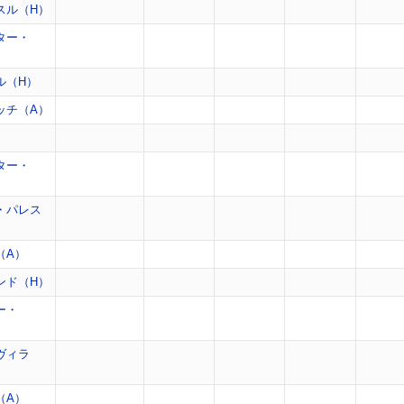
スル（H）
ター・
ル（H）
ッチ（A）
）
ター・
・パレス
（A）
ンド（H）
ー・
ヴィラ
（A）