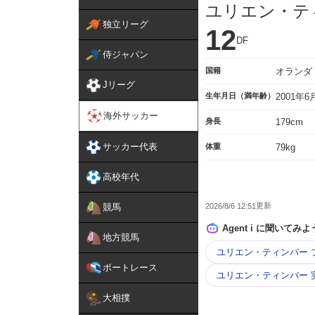
ユリエン・テ
独立リーグ
12
DF
侍ジャパン
国籍
オランダ
Jリーグ
生年月日（満年齢）
2001年
海外サッカー
身長
179cm
サッカー代表
体重
79kg
高校年代
2026/8/6 12:51
競馬
Agent i に聞いてみよ
地方競馬
ユリエン・ティンバー 
ボートレース
ユリエン・ティンバー 
大相撲