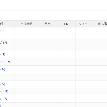
相手
出場時間
得点
PK
シュート
警告/
ー・
ヴィラ
（H）
ンド（A）
（A）
）
（A）
ン（H）
ル（A）
H）