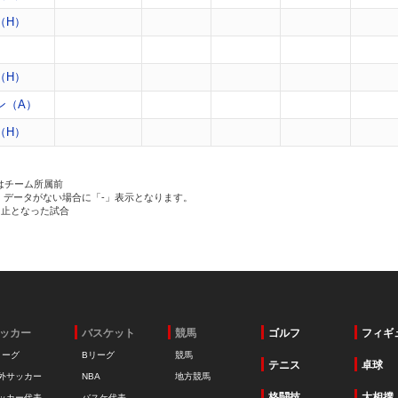
（H）
）
（H）
ン（A）
（H）
はチーム所属前
、データがない場合に「-」表示となります。
中止となった試合
ッカー
バスケット
競馬
ゴルフ
フィギ
リーグ
Bリーグ
競馬
テニス
卓球
外サッカー
NBA
地方競馬
格闘技
大相撲
ッカー代表
バスケ代表