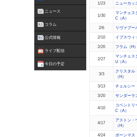
1/23
ニューカッ
ニュース
マンチェス
1/30
C（A）
コラム
2/6
リヴァプー
2/10
イプスウィ
公式情報
2/20
フラム（H
ライブ配信
マンチェス
2/27
U（A）
今日の予定
クリスタル
3/3
（H）
3/13
チェルシー
3/20
サンダーラ
コベントリ
4/10
C（A）
アストン・
4/17
（H）
4/24
ボーンマス