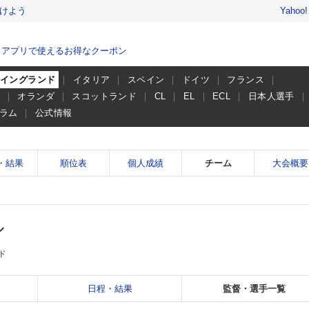
けよう
Yahoo
、アプリで使えるお得なクーポン
イングランド
イタリア
スペイン
ドイツ
フランス
ー
オランダ
スコットランド
CL
EL
ECL
日本人選手
ラム
公式情報
・結果
順位表
個人成績
チーム
大会概要
ル
ド
日程・結果
監督・選手一覧