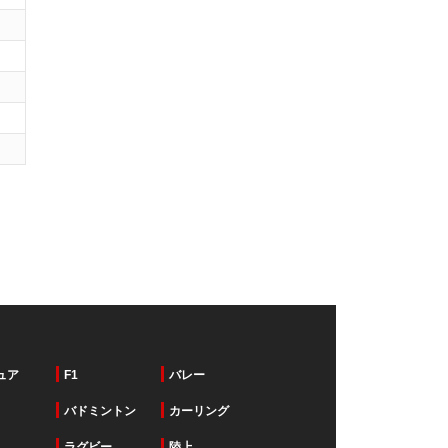
ュア
F1
バレー
バドミントン
カーリング
ラグビー
陸上