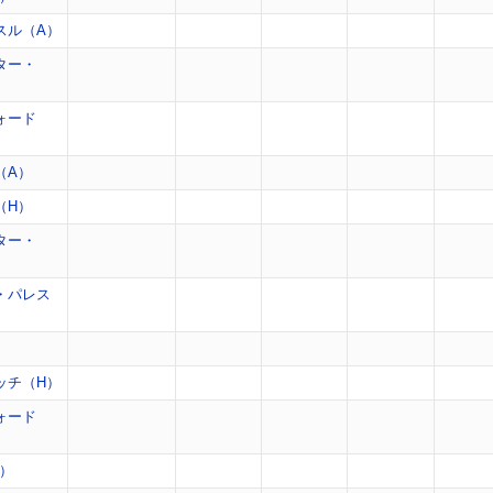
スル（A）
ター・
ォード
（A）
（H）
ター・
・パレス
）
ッチ（H）
ォード
A）