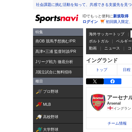
社会課題に挑む活動を知って、共感できる支援先を見つ
IDでもっと便利に
新規取得
ログイン
初回購入限定
特集
海外サッカートップ
燕OB 競馬予想挑む/PR
ポルトガル
ベルギ
動画
ニュース
コ
髙津×三浦 監督対談/PR
イングランド
Jリーグ戦力 徹底分析
トップ
日程
J国立試合に無料招待
種目
プロ野球
アーセナ
Arsenal
MLB
イングラン
高校野球
チーム情報
大学野球