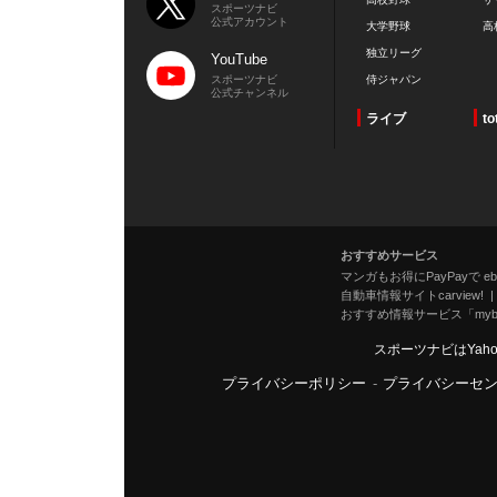
スポーツナビ
公式アカウント
大学野球
高
独立リーグ
YouTube
スポーツナビ
侍ジャパン
公式チャンネル
ライブ
to
おすすめサービス
マンガもお得にPayPayで eboo
自動車情報サイトcarview!
おすすめ情報サービス「mybe
スポーツナビはYah
プライバシーポリシー
-
プライバシーセ