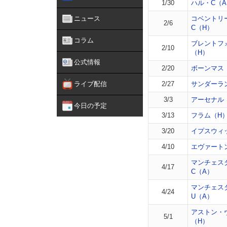
1/30
ハル・C（
ニュース
コベントリ
2/6
C（H）
コラム
ブレントフ
2/10
（H）
公式情報
2/20
ボーンマス
ライブ配信
2/27
サンダーラ
3/3
アーセナル
今日の予定
3/13
フラム（H
3/20
イプスウィ
4/10
エヴァート
マンチェス
4/17
C（A）
マンチェス
4/24
U（A）
アストン・
5/1
（H）