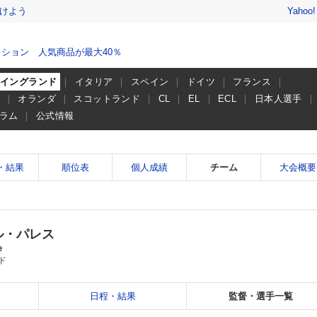
けよう
Yahoo
ション 人気商品が最大40％
イングランド
イタリア
スペイン
ドイツ
フランス
ー
オランダ
スコットランド
CL
EL
ECL
日本人選手
ラム
公式情報
・結果
順位表
個人成績
チーム
大会概要
ル・パレス
e
ド
日程・結果
監督・選手一覧