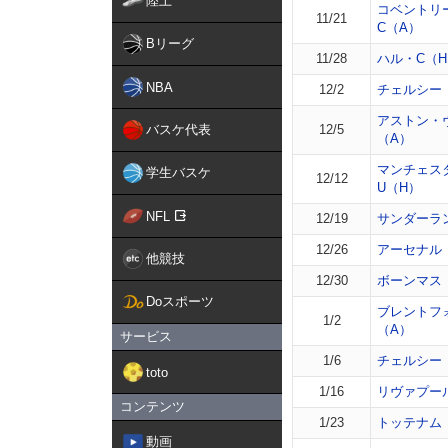
陸上
コベントリ
11/21
C（A）
Bリーグ
11/28
ハル・C（
NBA
12/2
チェルシー
アストン・
バスケ代表
12/5
（A）
マンチェス
学生バスケ
12/12
U（H）
NFL
12/19
サンダーラ
12/26
アーセナル
他競技
12/30
ボーンマス
Doスポーツ
ブレントフ
1/2
（A）
サービス
1/6
チェルシー
toto
1/16
リヴァプー
コンテンツ
1/23
トッテナム
動画