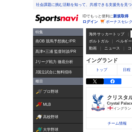
社会課題に挑む活動を知って、共感できる支援先を見つ
IDでもっと便利に
新規取得
ログイン
ボーナスセレク
特集
海外サッカートップ
燕OB 競馬予想挑む/PR
ポルトガル
ベルギ
動画
ニュース
コ
髙津×三浦 監督対談/PR
イングランド
Jリーグ戦力 徹底分析
トップ
日程
J国立試合に無料招待
種目
プロ野球
クリスタ
Crystal Palac
MLB
イングラン
高校野球
チーム情報
大学野球