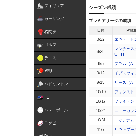
フィギュア
シーズン成績
カーリング
プレミアリーグの成績
日付
対戦
格闘技
8/22
エヴァート
ゴルフ
マンチェス
8/28
C（H）
テニス
9/5
フラム（A
卓球
9/12
イプスウィ
9/19
リーズ（A
バドミントン
10/10
フォレスト
F1
10/17
ブライトン
バレーボール
10/24
ニューカッ
10/31
トッテナム
ラグビー
11/7
リヴァプー