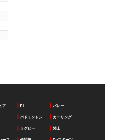
ュア
F1
バレー
バドミントン
カーリング
ラグビー
陸上
レース
他競技
Doスポーツ