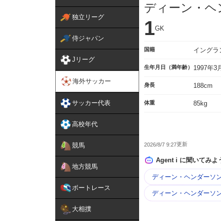
ディーン・ヘ
独立リーグ
1
GK
侍ジャパン
国籍
イングラ
Jリーグ
生年月日（満年齢）
1997年
海外サッカー
身長
188cm
サッカー代表
体重
85kg
高校年代
2026/8/7 9:27
競馬
Agent i に聞いてみよ
地方競馬
ディーン・ヘンダーソン
ボートレース
ディーン・ヘンダーソン
大相撲