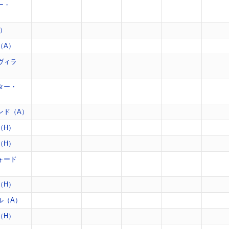
ー・
H）
（A）
ヴィラ
ター・
ンド（A）
（H）
（H）
ォード
（H）
ル（A）
（H）