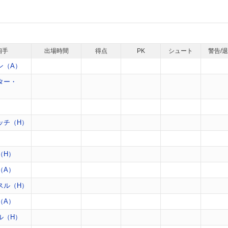
相手
出場時間
得点
PK
シュート
警告/
ン（A）
ター・
）
ッチ（H）
）
（H）
（A）
スル（H）
（A）
ル（H）