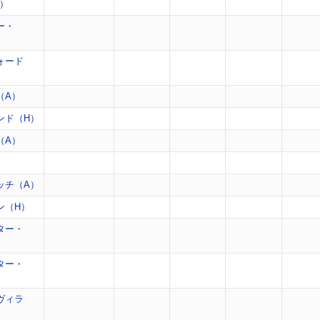
A）
ー・
ォード
（A）
ンド（H）
（A）
）
ッチ（A）
ン（H）
ター・
ター・
ヴィラ