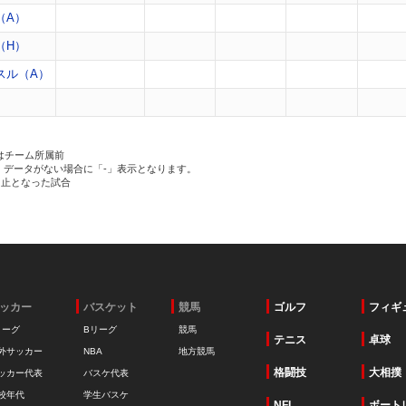
（A）
（H）
スル（A）
）
はチーム所属前
、データがない場合に「-」表示となります。
中止となった試合
ッカー
バスケット
競馬
ゴルフ
フィギ
リーグ
Bリーグ
競馬
テニス
卓球
外サッカー
NBA
地方競馬
格闘技
大相撲
ッカー代表
バスケ代表
校年代
学生バスケ
NFL
ボート