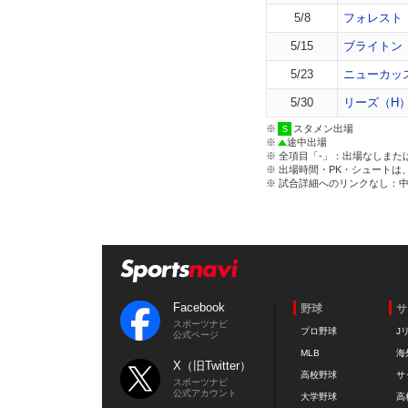
5/8
フォレスト
5/15
ブライトン
5/23
ニューカッ
5/30
リーズ（H
※
スタメン出場
※
途中出場
※ 全項目「-」：出場なしまた
※ 出場時間・PK・シュートは
※ 試合詳細へのリンクなし：
Facebook
野球
サ
スポーツナビ
プロ野球
J
公式ページ
MLB
海
X（旧Twitter）
高校野球
サ
スポーツナビ
公式アカウント
大学野球
高