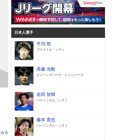
日本人選手
平河 悠
ブリストル・シティ
斉藤 光毅
クイーンズパーク・レンジャーズ
岩田 智輝
バーミンガム・シティ
藤本 寛也
バーミンガム・シティ
てみる